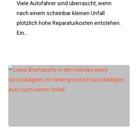
kleinen
Viele Autofahrer sind überrascht, wenn
Unfällen
nach einem scheinbar kleinen Unfall
plötzlich
plötzlich hohe Reparaturkosten entstehen.
teuer
Ein…
werden
Wer