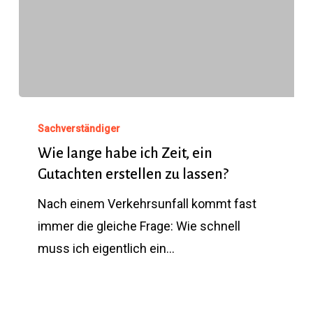
Wie
lange
Sachverständiger
habe
Wie lange habe ich Zeit, ein
Gutachten erstellen zu lassen?
ich
Zeit,
Nach einem Verkehrsunfall kommt fast
ein
immer die gleiche Frage: Wie schnell
Gutachten
muss ich eigentlich ein…
erstellen
zu
lassen?