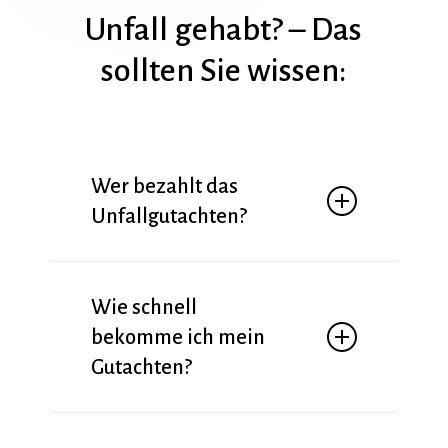
Unfall gehabt? – Das
sollten Sie wissen:
Wer bezahlt das
Unfallgutachten?
👉 Bei einem unverschuldeten Unfall trägt
die gegnerische Versicherung die Kosten
Wie schnell
für das Gutachten. Für dich entstehen
bekomme ich mein
keine zusätzlichen Kosten.
Gutachten?
👉 In der Regel innerhalb von 24–48
Stunden nach der Besichtigung – damit