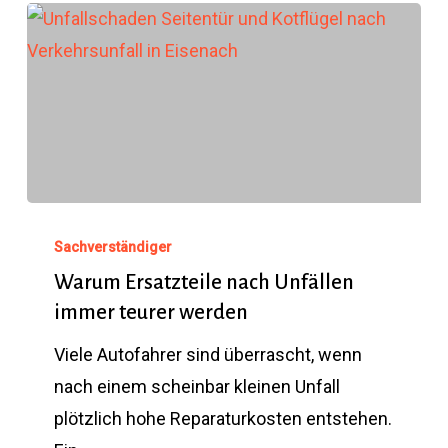
Unfallgegners
Versicherungsdaten
des
Unfallverursachers
Fotos oder Notizen
vom Unfallort
(falls bereits gemacht)
ggf. Reparaturrechnungen oder
Vorbefunde
, wenn es schon frühere
Schäden am Fahrzeug gab
Sollten Unterlagen fehlen, ist das kein
Problem – wir klären das gemeinsam
Warum
beim Termin. Wichtig ist nur, dass das
Fahrzeug für die Begutachtung verfügbar
Ersatzteile
Sachverständiger
ist.
nach
Warum Ersatzteile nach Unfällen
immer teurer werden
Unfällen
immer
Viele Autofahrer sind überrascht, wenn
teurer
nach einem scheinbar kleinen Unfall
werden
plötzlich hohe Reparaturkosten entstehen.