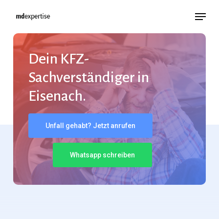
Skip
Menu
to
main
content
Dein KFZ-
Sachverständiger in
Eisenach.
Unfall gehabt? Jetzt anrufen
Whatsapp schreiben