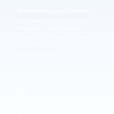
Beweissicherung nach Unfällen
Alle Schäden werden gerichtsfest
festgehalten – auch versteckte
Mängel und Auffälligkeiten. So hast du
im Streitfall jederzeit klare, belastbare
Fakten in der Hand.
Begutachtung direkt bei Ihnen