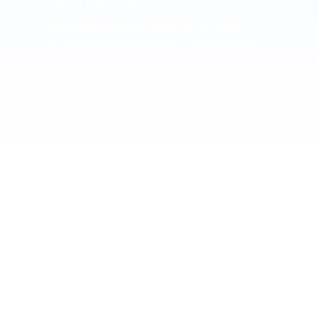
Ob zu Hause, in deiner
Wunschwerkstatt oder bei meinen
zuverlässigen Partnern – ich komme
genau dorthin, wo es für dich immer
am einfachsten ist.
Gutachten auch für
Elektrofahrzeuge
Dank meiner
HV-Sachkunde S2
begutachte ich auch Elektro- und