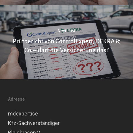
Next Post
Prüfbericht von ControlExpert, DEKRA &
Co. – darf die Versicherung das?
Adresse
mdexpertise
Kfz-Sachverständiger
Bleichrasen 2